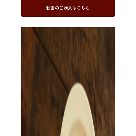
動画のご購入はこちら
出
張
パ
ン
教
室
出張パン教室を開催中
資料請求・お問い合わせ/全国の日々パン先生が出張パ
ン教室に伺います。幼保施設を中心に小中学校や高校、
子供会や福祉施設・病院等様々な施設で開催可能！