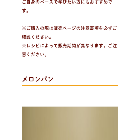
日
々
の
パ
ン
と
は
？
ご自身のペースで学びたい方にもおすすめで
活動/プロフィールについて
す。
日々のパンの想いや出張パン教室の活動について。 代表
の吉永麻衣子と書籍の紹介。
※ご購入の際は販売ページの注意事項を必ずご
確認ください。
※レシピによって販売期間が異なります。ご注
意ください。
メロンパン