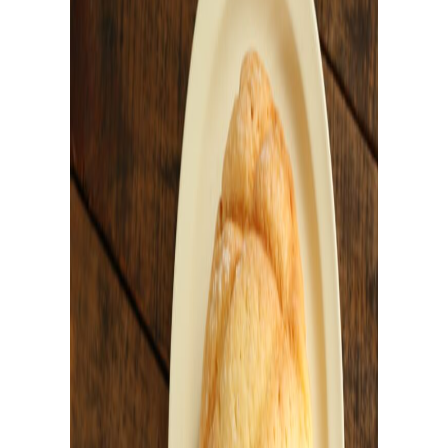
日
々
の
パ
ン
で
お
買
い
物
パン作りアイテムを購入！
大好評！パンが簡単に美味しく焼ける「麻衣子のMy
粉」、その他オリジナル商品からパン作りに役立つおす
すめアイテムまで購入可能。過去のオンライン講座レシ
ピ動画のご購入もこちら。
企業情報
お問い合わせ
LINE友達追加
企業・法人の皆様へ