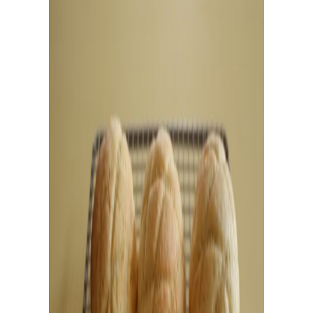
レ
シ
ピ
検
索
パンが作りたい！
種類、作り方/シーン、材料から検索できる、簡単なパ
ンやおやつのレシピをご紹介。