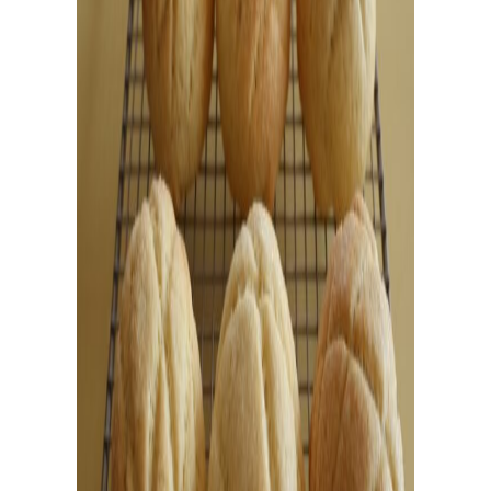
パ
ン
作
り
を
学
ぶ
学びたい、楽しみたい！
趣味でパン作りを楽しみたい方、製パン理論を学びたい
方、パン教室をはじめたい方。