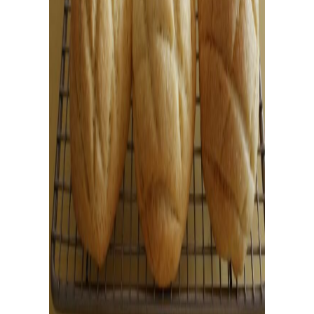
全
国
の
パ
ン
教
室
検
索
パンが作りたい！
認定を受けた日々パン先生たち。あなたの街のパン教
室、イベント情報を探そう！