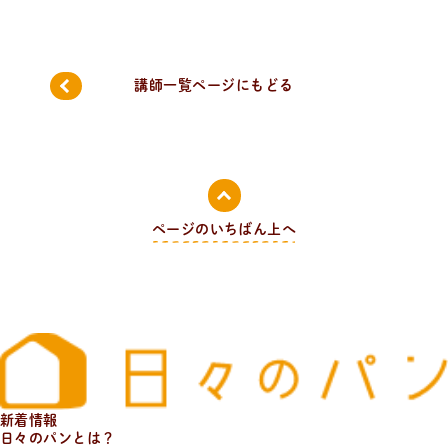
日
々
の
パ
ン
と
は
？
活動/プロフィールについて
講師一覧ページにもどる
日々のパンの想いや出張パン教室の活動について。 代表
の吉永麻衣子と書籍の紹介。
ページのいちばん上へ
新着情報
日々のパンとは？