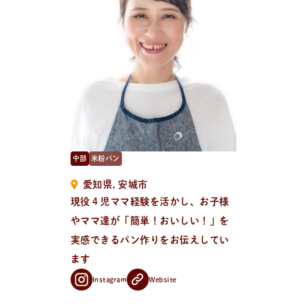
新
着
情
報
おしらせやイベントなど
日々のパンの活動状況やイベント、コラムをいち早くお
届け中！
中部
米粉パン
愛知県
安城市
現役４児ママ経験を活かし、お子様
やママ達が「簡単！おいしい！」を
実感できるパン作りをお伝えしてい
ます
Instagram
Website