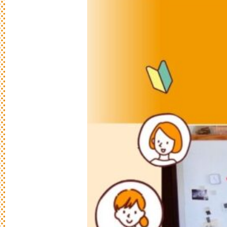
レ
シ
ピ
検
索
パンが作りたい！
種類、作り方/シーン、材料から検索でき