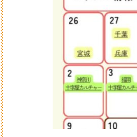
日
々
の
パ
ン
と
は
？
活動/プロフィールについて
日々のパンの想いや出張パン教室の活動に