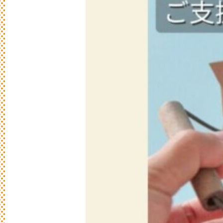
新
着
情
報
おしらせやイベントなど
日々のパンの活動状況やイベント、コラム