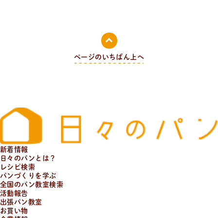
日
々
の
パ
ン
と
は
？
活動/プロフィールについて
日々のパンの想いや出張パン教室の活動について。 代表
ページのいちばん上へ
の吉永麻衣子と書籍の紹介。
新着情報
日々のパンとは？
レシピ検索
パンづくりを学ぶ
全国のパン教室検索
活動報告
出張パン教室
お買い物