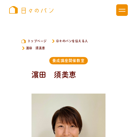
トップページ
日々のパンを伝える人
濵田 須美恵
養成講座開催教室
濵田 須美恵