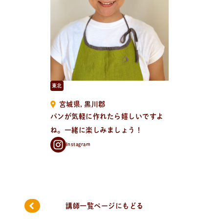
新
着
情
報
おしらせやイベントなど
日々のパンの活動状況やイベント、コラムをいち早くお
届け中！
東北
宮城県
黒川郡
パンが気軽に作れたら嬉しいですよ
ね。一緒に楽しみましょう！
Instagram
講師一覧ページにもどる