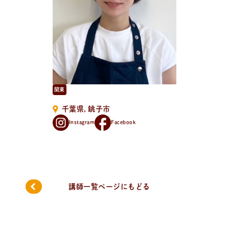
新
着
情
報
おしらせやイベントなど
日々のパンの活動状況やイベント、コラムをいち早くお
届け中！
関東
千葉県
銚子市
Instagram
Facebook
講師一覧ページにもどる