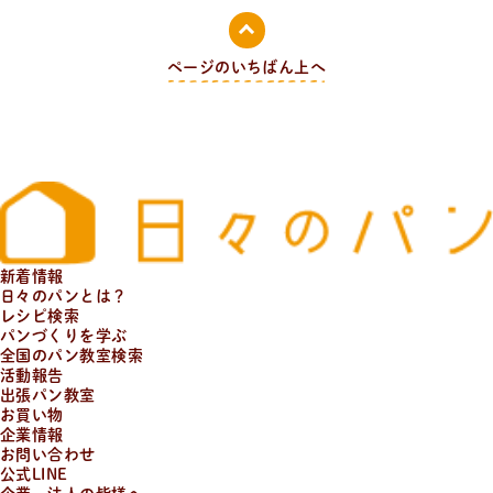
日
々
の
パ
ン
と
は
？
ページのいちばん上へ
活動/プロフィールについて
日々のパンの想いや出張パン教室の活動について。 代表
の吉永麻衣子と書籍の紹介。
新着情報
日々のパンとは？
レシピ検索
パンづくりを学ぶ
全国のパン教室検索
活動報告
出張パン教室
お買い物
企業情報
お問い合わせ
公式LINE