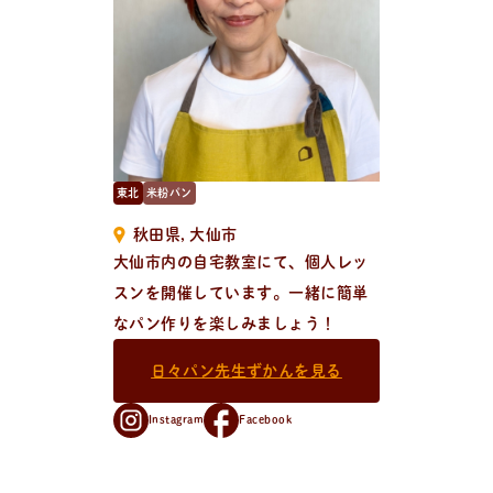
新
着
情
報
おしらせやイベントなど
日々のパンの活動状況やイベント、コラムをいち早くお
届け中！
東北
米粉パン
秋田県
大仙市
大仙市内の自宅教室にて、個人レッ
スンを開催しています。一緒に簡単
なパン作りを楽しみましょう！
日々パン先生ずかんを見る
Instagram
Facebook