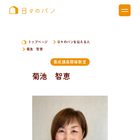
トップページ
日々のパンを伝える人
菊池 智恵
養成講座開催教室
菊池 智恵