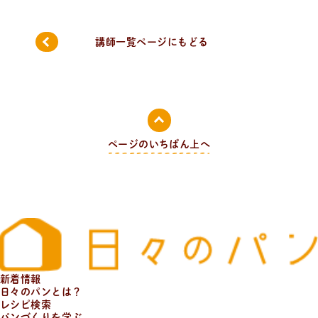
日
々
の
パ
ン
と
は
？
講師一覧ページにもどる
活動/プロフィールについて
日々のパンの想いや出張パン教室の活動について。 代表
の吉永麻衣子と書籍の紹介。
ページのいちばん上へ
新着情報
日々のパンとは？
レシピ検索
パンづくりを学ぶ