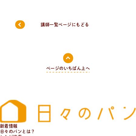
日
々
の
パ
ン
と
は
？
活動/プロフィールについて
講師一覧ページにもどる
日々のパンの想いや出張パン教室の活動について。 代表
の吉永麻衣子と書籍の紹介。
ページのいちばん上へ
新着情報
日々のパンとは？