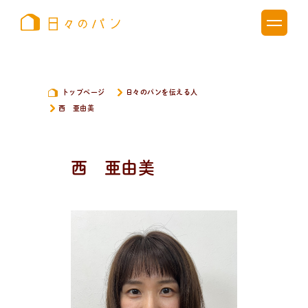
トップページ
日々のパンを伝える人
西 亜由美
西 亜由美