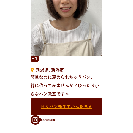
新
着
情
報
おしらせやイベントなど
日々のパンの活動状況やイベント、コラムをいち早くお
届け中！
中部
新潟県
新潟市
簡単なのに褒められちゃうパン、一
緒に作ってみませんか？ゆったり小
さなパン教室です☺︎
日々パン先生ずかんを見る
Instagram